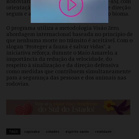
Rodoviária Federal no Espírito Santo (PRF-ES), com
orientação a motoristas sobre práticas de direção
segura e a importância da preservação do bioma.
O programa utiliza a metodologia Visão Zero,
abordagem internacional baseada no princípio de
que nenhuma morte no trânsito é aceitável. Com o
slogan “Proteger a fauna é salvar vidas”, a
iniciativa reforça, durante o Maio Amarelo, a
importância da redução da velocidade, do
respeito à sinalização e da direção defensiva
como medidas que contribuem simultaneamente
para a segurança das pessoas e dos animais nas
rodovias.
TAGS
capixaba
cidades
espírito santo
realidade