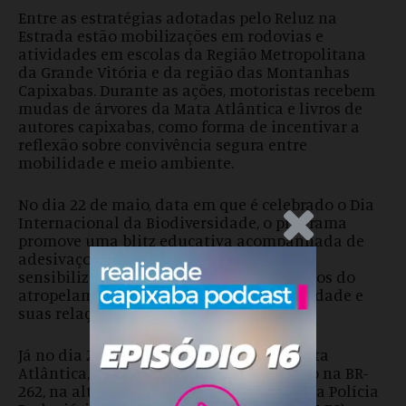
Entre as estratégias adotadas pelo Reluz na
Estrada estão mobilizações em rodovias e
atividades em escolas da Região Metropolitana
da Grande Vitória e da região das Montanhas
Capixabas. Durante as ações, motoristas recebem
mudas de árvores da Mata Atlântica e livros de
autores capixabas, como forma de incentivar a
reflexão sobre convivência segura entre
mobilidade e meio ambiente.
No dia 22 de maio, data em que é celebrado o Dia
Internacional da Biodiversidade, o programa
.Anúncio
promove uma blitz educativa acompanhada de
adesivaço em Vitória, com o objetivo de
sensibilizar a população sobre os impactos do
atropelamento de animais na biodiversidade e
suas relações com a crise climática.
Já no dia 27 de maio, Dia Nacional da Mata
Atlântica, está prevista uma mobilização na BR-
262, na altura de Viana, em parceria com a Polícia