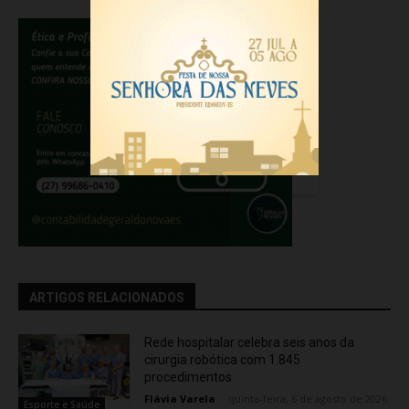
ARTIGOS RELACIONADOS
Rede hospitalar celebra seis anos da
cirurgia robótica com 1.845
procedimentos
Flávia Varela
-
quinta-feira, 6 de agosto de 2026
Esporte e Saúde