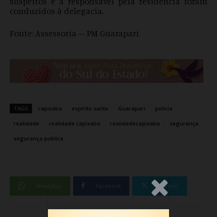
suspeitos e a responsável pela residência foram
conduzidos à delegacia.
Fonte: Assessoria – PM Guarapari
TAGS
capixaba
espírito santo
Guarapari
polícia
realidade
realidade capixaba
realidadecapixaba
segurança
segurança publica
.Anúncio
WhatsApp
Facebook
Twitter