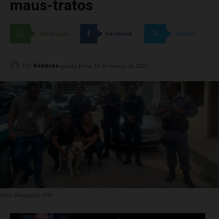
maus-tratos
WhatsApp
Facebook
Twitter
Por
Redacao
quinta-feira, 16 de março de 2023
Foto: Divulgação PMC