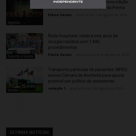
OCA Sinfônica é a atração da nova edição
do “Som na Sexta” em Jardim da Penha
Flávia Varela
-
sexta-feira, 7 de agosto de 2026
Agenda
Rede hospitalar celebra seis anos da
cirurgia robótica com 1.845
procedimentos
Flávia Varela
-
quinta-feira, 6 de agosto de 2026
Esporte e Saúde
Transporte particular de pacientes: MPES
aciona Câmara de Anchieta para apurar
possível uso político de assessores
redação 1
-
quarta-feira, 5 de agosto de 2026
Direito
ÚLTIMAS NOTÍCIAS