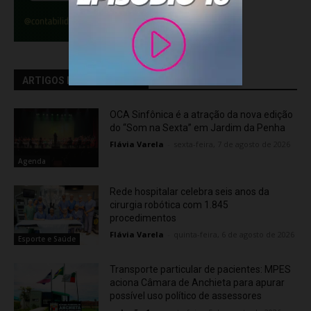
ARTIGOS RELACIONADOS
OCA Sinfônica é a atração da nova edição
do “Som na Sexta” em Jardim da Penha
Flávia Varela
-
sexta-feira, 7 de agosto de 2026
Agenda
Rede hospitalar celebra seis anos da
cirurgia robótica com 1.845
procedimentos
Flávia Varela
-
quinta-feira, 6 de agosto de 2026
Esporte e Saúde
Transporte particular de pacientes: MPES
aciona Câmara de Anchieta para apurar
possível uso político de assessores