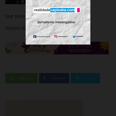
Eng. Henrique Casamata
Diretor do Clube Capixaba de Engenharia
WhatsApp
Facebook
Twitter