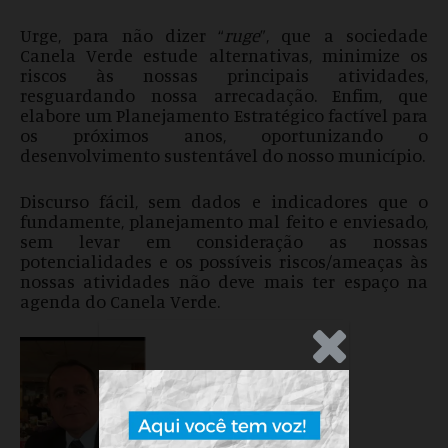
Urge, para não dizer “
ruge
”, que a sociedade
Canela Verde estude alternativas, minimize os
riscos às nossas principais atividades,
resguardando nossa arrecadação. Enfim, que
elabore um Planejamento Estratégico factível para
os próximos anos, oportunizando o
desenvolvimento sustentável do nosso município.
Discurso fácil, sem dados e indicadores que o
fundamente, planejamento mal feito e enviesado,
sem levar em consideração as nossas
potencialidades e os possíveis riscos/ameaças às
nossas atividades não deve mais ter espaço na
agenda do Canela Verde.
.Anúncio