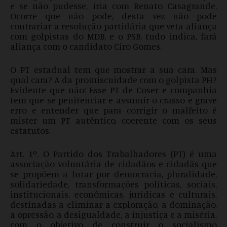
e se não pudesse, iria com Renato Casagrande.
Ocorre que não pode, desta vez não pode
contrariar a resolução partidária que veta aliança
com golpistas do MDB, e o PSB, tudo indica, fará
aliança com o candidato Ciro Gomes.
O PT estadual tem que mostrar a sua cara. Mas
qual cara? A da promiscuidade com o golpista PH?
Evidente que não! Esse PT de Coser e companhia
tem que se penitenciar e assumir o crasso e grave
erro e entender que para corrigir o malfeito é
mister um PT autêntico, coerente com os seus
estatutos.
Art. 1º. O Partido dos Trabalhadores (PT) é uma
associação voluntária de cidadãos e cidadãs que
se propõem a lutar por democracia, pluralidade,
solidariedade, transformações políticas, sociais,
institucionais, econômicas, jurídicas e culturais,
destinadas a eliminar a exploração, a dominação,
a opressão, a desigualdade, a injustiça e a miséria,
com o objetivo de construir o socialismo