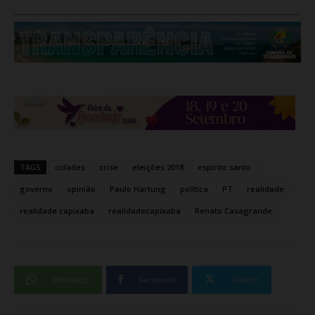
TAGS
cidades
crise
eleições 2018
espírito santo
governo
opinião
Paulo Hartung
política
PT
realidade
realidade capixaba
realidadecapixaba
Renato Casagrande
WhatsApp
Facebook
Twitter