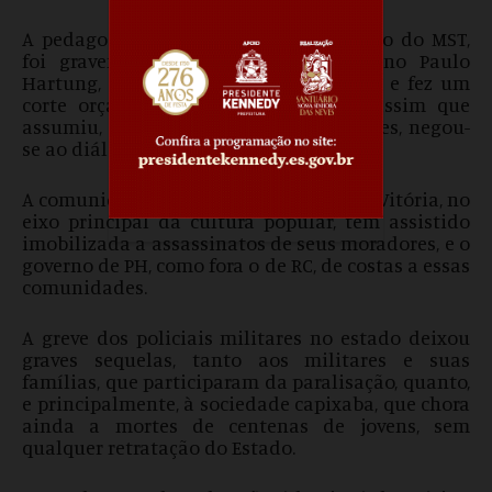
A pedagogia da alternância, patrimônio do MST,
foi gravemente ameaçada pelo governo Paulo
Hartung, que fechou escolas do campo e fez um
corte orçamentário de R$2 milhões, assim que
assumiu, e, com é próprio de imperadores, negou-
se ao diálogo.
A comunidade da Piedade, no centro de Vitória, no
eixo principal da cultura popular, tem assistido
imobilizada a assassinatos de seus moradores, e o
governo de PH, como fora o de RC, de costas a essas
comunidades.
A greve dos policiais militares no estado deixou
graves sequelas, tanto aos militares e suas
famílias, que participaram da paralisação, quanto,
e principalmente, à sociedade capixaba, que chora
ainda a mortes de centenas de jovens, sem
qualquer retratação do Estado.