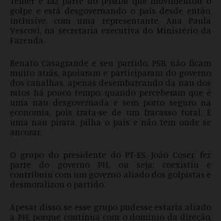
Temer e faz parte do (P)MDB que movimentou o
golpe e está desgovernando o país desde então,
inclusive, com uma representante, Ana Paula
Vescovi, na secretaria executiva do Ministério da
Fazenda.
Renato Casagrande e seu partido, PSB, não ficam
muito atrás, apoiaram e participaram do governo
dos canalhas, apenas desembarcando da nau dos
ratos há pouco tempo, quando perceberam que é
uma nau desgovernada e sem porto seguro na
economia, pois trata-se de um fracasso total. É
uma nau pirata, pilha o país e não tem onde se
ancorar.
O grupo do presidente do PT-ES, João Coser, fez
parte do governo PH, ou seja: coexistiu e
contribuiu com um governo aliado dos golpistas e
desmoralizou o partido.
Apesar disso, se esse grupo pudesse estaria aliado
a PH, porque continua com o domínio da direção,