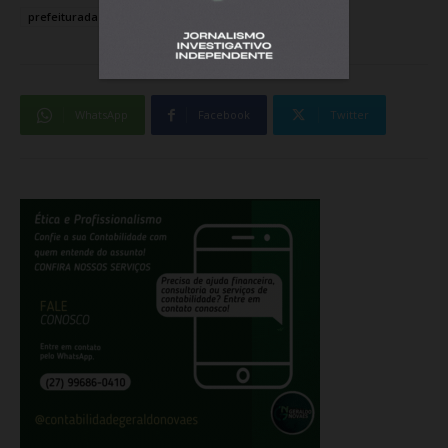
prefeituradaserra
serraes
WhatsApp
Facebook
Twitter