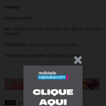
Serviço
Domingo Feliz
Rua: Eudes Scherrer de Souza (da BR-101 até a Av.
Central.
Fechamento da rua: das 06 às 13 horas
Início das atividades: das 08 às 12 horas
.Anúncio
TAGS
avenidaeudesscherrer
domingofelizserraes