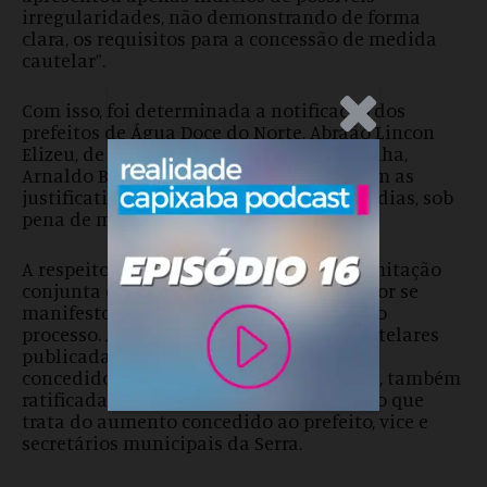
irregularidades, não demonstrando de forma
clara, os requisitos para a concessão de medida
cautelar”.
Com isso, foi determinada a notificação dos
.Anúncio
prefeitos de Água Doce do Norte, Abraão Lincon
Elizeu, de Piúma, Paulo Cola, e de Vila Velha,
Arnaldo Borgo Filho, para que apresentem as
justificativas necessárias no prazo de 10 dias, sob
pena de multa.
A respeito do pedido do MPC-ES para tramitação
conjunta das três representações, o relator se
manifestou para que ocorra só ao final do
processo. Além das duas que tiveram cautelares
publicadas nesta terça, o relator já havia
concedido cautelar na segunda-feira (27), também
ratificada pelo Plenário, na representação que
trata do aumento concedido ao prefeito, vice e
secretários municipais da Serra.