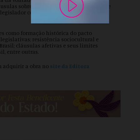
usulas sobre bens, direitos e obrigações que
 o legislador concedeu aos noivos a liberdade
ões como formação histórica do pacto
egislativas; resistência sociocultural e
rasil; cláusulas afetivas e seus limites
il, entre outras.
 adquirir a obra no
site da Editora