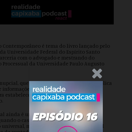
ro Contemporâneo é tema do livro lançado pelo
da Universidade Federal do Espírito Santo
 parceria com o advogado e mestrando do
o Processual da Universidade Paulo Augusto
.Anúncio
enupcial, que deve ser feito por escritura pública
rar informações que podem ser de grande
ra estabelecer soluções para situações que
o.
al ainda é um instrumento jurídico pouco
 quando o casal adota o regime de bens da
universal, mas possui um grande potencial
a da vontade dos noivos. Em essência, é um