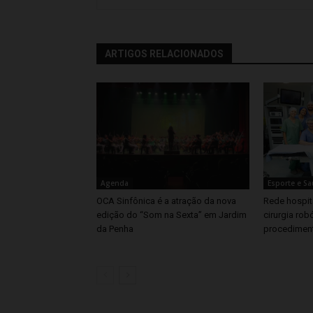
ARTIGOS RELACIONADOS
Agenda
Esporte e S
OCA Sinfônica é a atração da nova
Rede hospita
edição do “Som na Sexta” em Jardim
cirurgia rob
da Penha
procedimen