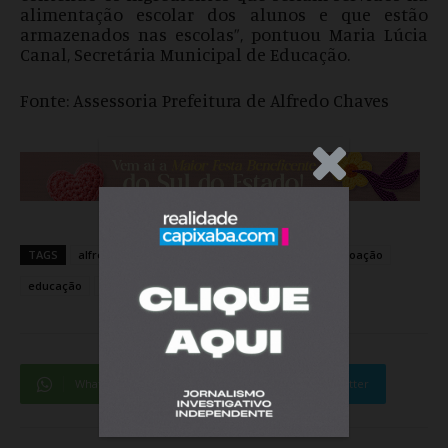
alimentação escolar dos alunos e que estão
armazenados nas escolas”, pontuou Maria Lúcia
Canal, Secretária Municipal de Educação.
Fonte: Assessoria Prefeitura de Alfredo Chaves
.Anúncio
TAGS
alfredo chaves
alimentos
Coronavírus
doação
educação
merenda
Pandemia
sedu
WhatsApp
Facebook
Twitter