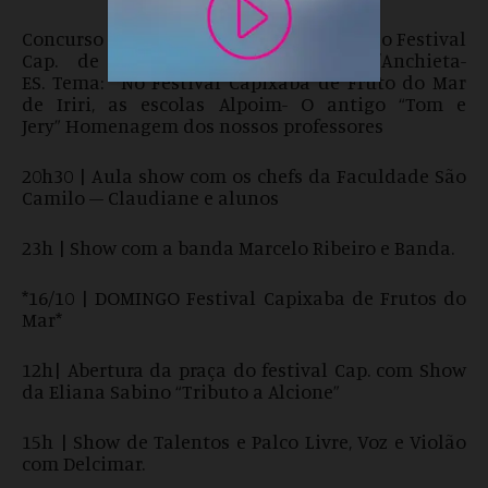
Concurso de desenho, poesia e redação do Festival
Cap. de Frutos do Mar em Iriri/Anchieta-
ES. Tema: “‘No Festival Capixaba de Fruto do Mar
de Iriri, as escolas Alpoim- O antigo “Tom e
Jery” Homenagem dos nossos professores
20h30 | Aula show com os chefs da Faculdade São
Camilo – Claudiane e alunos
23h | Show com a banda Marcelo Ribeiro e Banda.
*16/10 | DOMINGO Festival Capixaba de Frutos do
Mar*
12h| Abertura da praça do festival Cap. com Show
da Eliana Sabino “Tributo a Alcione”
15h | Show de Talentos e Palco Livre, Voz e Violão
com Delcimar.