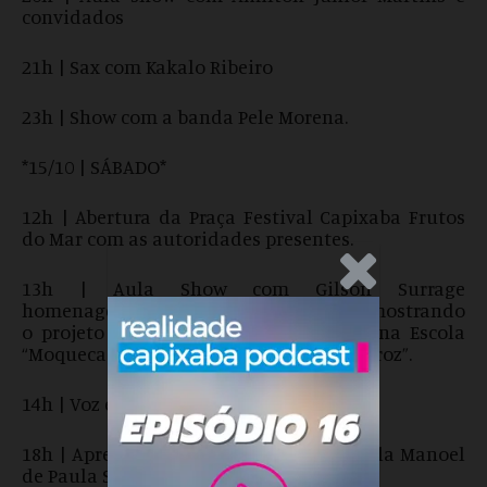
convidados
21h | Sax com Kakalo Ribeiro
23h | Show com a banda Pele Morena.
*15/10 | SÁBADO*
12h | Abertura da Praça Festival Capixaba Frutos
do Mar com as autoridades presentes.
.Anúncio
13h | Aula Show com Gilson Surrage
homenageando as merendeiras, mostrando
o projeto que toda sexta-feira, servem na Escola
“Moqueca de Filé de peixe com pirão e arroz”.
14h | Voz e Violão – Paulo Bozan
18h | Apresentação da “Fanfarra da Escola Manoel
de Paula Serrão”.