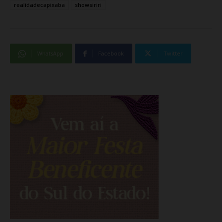
realidadecapixaba
showsiriri
WhatsApp
Facebook
Twitter