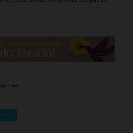
mapaderisco
Twitter