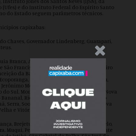
, Instituto Jones dos Santos Neves (IJSN), da
 (Ufes) e do Instituto Federal do Espírito Santo
erno do Estado seguem parâmetros técnicos.
nicípios capixabas:
edo Chaves, Governador Lindenberg, Guarapari,
teus.
.Anúncio
ia Branca, Alto Rio Novo, Anchieta, Aracruz,
e São Francisco, Bom Jesus do Norte, Cachoeiro
nceição da Barra, Divino de São Lourenço,
Ecoporanga, Fundão, Guaçuí, Ibatiba, Ibiraçu,
, Jerônimo Monteiro, João Neiva, Marataízes,
 do Sul, Montanha, Mucurici, Muniz Freire, Nova
o Bananal, Rio Novo do Sul, Santa Teresa, São
ã, Serra, Sooretama, Vargem Alta, Venda Nova
Velha e Vitória.
ança, Brejetuba, Castelo, Conceição do Castelo,
ra, Muqui, Pedro Canário, Pinheiros, Presidente
 de Jetibá, São Gabriel da Palha, São José do