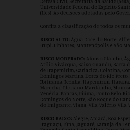
Defesa Civil, Secretaria da Saúde (Sesa)
Universidade Federal do Espírito Santo
(Ifes). As decisões adotadas pelo Gov
Confira a classificação de todos os mu
RISCO ALTO:
Água Doce do Norte, Alfr
Irupi, Linhares, Mantenópolis e São Ma
RISCO MODERADO:
Afonso Cláudio, Águ
Atílio Vivácqua, Baixo Guandu, Barra d
de Itapemirim, Cariacica, Colatina, Co
Domingos Martins, Dores do Rio Preto, 
Ibitirama, Iconha, Itapemirim, Itarana
Marechal Floriano, Marilândia, Mimoso
Venécia, Pancas, Piúma, Ponto Belo, Ri
Domingos do Norte, São Roque do Cana
do Imigrante, Viana, Vila Valério, Vila 
RISCO BAIXO:
Alegre, Apiacá, Boa Esper
Itaguaçu, Iúna, Jaguaré, Laranja da Ter
Kennedy, Santa Leopoldina, Santa Maria