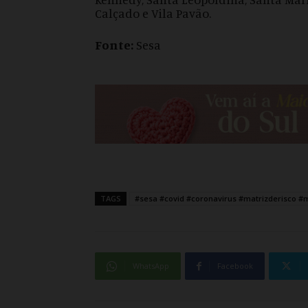
Calçado e Vila Pavão.
Fonte:
Sesa
TAGS
#sesa #covid #coronavirus #matrizderisco #
WhatsApp
Facebook