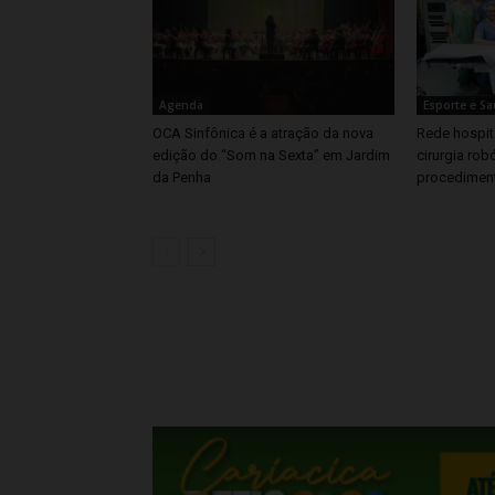
Agenda
Esporte e S
OCA Sinfônica é a atração da nova
Rede hospita
edição do “Som na Sexta” em Jardim
cirurgia rob
da Penha
procedimen