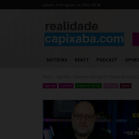
sábado, 8 de agosto de 2026 / 06:58
NOTÍCIAS
REACT
PODCAST
OPOR
Início
Agenda
Governo divulga 37º Mapa de Risco 
Agenda
Cidades
Esporte e Saúde
Noticias
Social