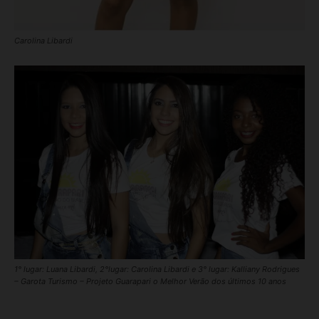
Carolina Libardi
1° lugar: Luana Libardi, 2°lugar: Carolina Libardi e 3° lugar: Kalliany Rodrigues
– Garota Turismo – Projeto Guarapari o Melhor Verão dos últimos 10 anos