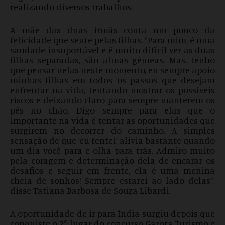
realizando diversos trabalhos.
A mãe das duas irmãs conta um pouco da
felicidade que sente pelas filhas. “Para mim, é uma
saudade insuportável e é muito difícil ver as duas
filhas separadas, são almas gêmeas. Mas, tenho
que pensar nelas neste momento, eu sempre apoio
minhas filhas em todos os passos que desejam
enfrentar na vida, tentando mostrar os possíveis
riscos e deixando claro para sempre manterem os
pés no chão. Digo sempre para elas que o
importante na vida é tentar as oportunidades que
surgirem no decorrer do caminho. A simples
sensação de que ‘eu tentei’ alivia bastante quando
um dia você para e olha para trás. Admiro muito
pela coragem e determinação dela de encarar os
desafios e seguir em frente, ela é uma menina
cheia de sonhos! Sempre estarei ao lado delas”,
disse Tatiana Barbosa de Souza Libardi.
A oportunidade de ir para Índia surgiu depois que
conquiste o 2° lugar do concurso Garota Turismo e