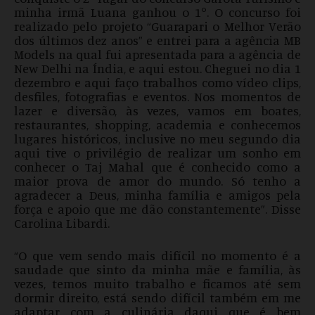
minha irmã Luana ganhou o 1°. O concurso foi
realizado pelo projeto “Guarapari o Melhor Verão
dos últimos dez anos” e entrei para a agência MB
Models na qual fui apresentada para a agência de
New Delhi na Índia, e aqui estou. Cheguei no dia 1
dezembro e aqui faço trabalhos como vídeo clips,
desfiles, fotografias e eventos. Nos momentos de
lazer e diversão, às vezes, vamos em boates,
restaurantes, shopping, academia e conhecemos
lugares históricos, inclusive no meu segundo dia
aqui tive o privilégio de realizar um sonho em
conhecer o Taj Mahal que é conhecido como a
maior prova de amor do mundo. Só tenho a
agradecer a Deus, minha família e amigos pela
força e apoio que me dão constantemente”. Disse
Carolina Libardi.
“O que vem sendo mais difícil no momento é a
saudade que sinto da minha mãe e família, às
vezes, temos muito trabalho e ficamos até sem
dormir direito, está sendo difícil também em me
adaptar com a culinária daqui que é bem