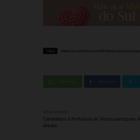
TAGS
#eleicoes #eleiccoes2020 #eleicoesmunicipais
WhatsApp
Facebook
Artigo anterior
Candidatos à Prefeitura de Vitória participam d
debate