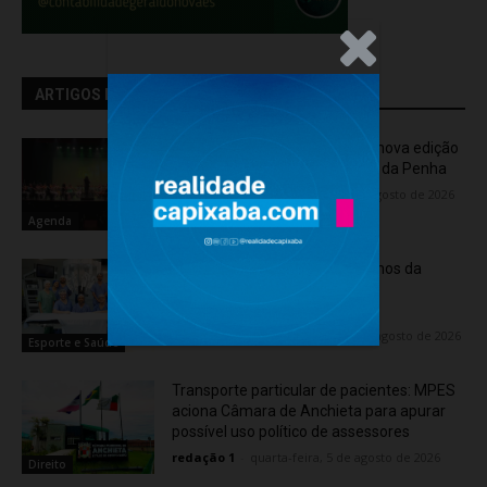
.Anúncio
ARTIGOS RELACIONADOS
OCA Sinfônica é a atração da nova edição
do “Som na Sexta” em Jardim da Penha
Flávia Varela
-
sexta-feira, 7 de agosto de 2026
Agenda
Rede hospitalar celebra seis anos da
cirurgia robótica com 1.845
procedimentos
Flávia Varela
-
quinta-feira, 6 de agosto de 2026
Esporte e Saúde
Transporte particular de pacientes: MPES
aciona Câmara de Anchieta para apurar
possível uso político de assessores
redação 1
-
quarta-feira, 5 de agosto de 2026
Direito