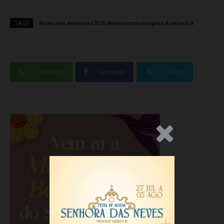
TAGS
#eleicoes #eleicoes2020 #eleicoesmunicipais #cariacica
WhatsApp
Facebook
Twitter
.Anúncio