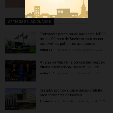
ARTIGOS RELACIONADOS
Transporte particular de pacientes: MPES
aciona Câmara de Anchieta para apurar
possível uso político de assessores
redação 1
-
quarta-feira, 5 de agosto de 2026
Direito
Atletas de Vila Velha conquistam ouro no
Vitória Internacional Open de Jiu-Jitsu
redação 1
-
quarta-feira, 5 de agosto de 2026
Noticias
Creci-ES promove capacitação gratuita
para corretores de imóveis
Flávia Varela
-
terça-feira, 4 de agosto de 2026
Noticias