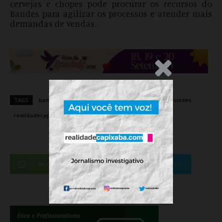
cervejas e chopes pode procurar os recursos do
Bandes para agilizar os processos e atender mais
demandas de vendas.
.Anúncio
TAGS
bandes
cervejariases
economiaes
negocioses
realidadecapixaba
WhatsApp
Facebook
Twitter