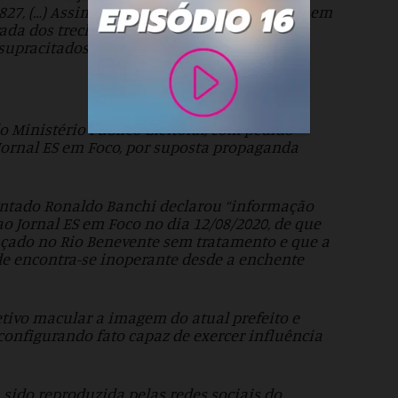
827, (…) Assim sendo, determino ao Jornal ES em
ada dos trechos indicados pelo Ministério
supracitados autos (ID 4078827), (…)
o Ministério Público Eleitoral, com pedido
 Jornal ES em Foco, por suposta propaganda
entado Ronaldo Banchi declarou “informação
ao Jornal ES em Foco no dia 12/08/2020, de que
nçado no Rio Benevente sem tratamento e que a
de encontra-se inoperante desde a enchente
etivo macular a imagem do atual prefeito e
 configurando fato capaz de exercer influência
sido reproduzida pelas redes sociais do