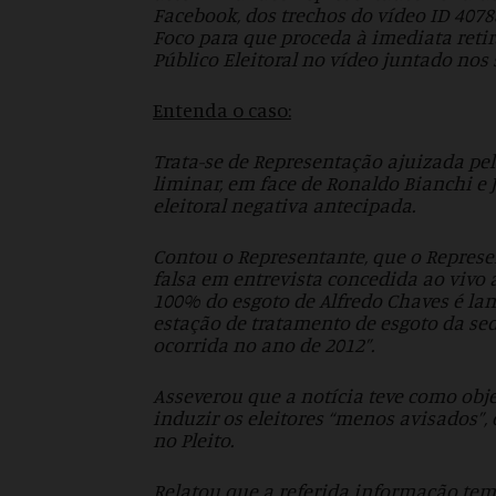
Facebook, dos trechos do vídeo ID 4078
Foco para que proceda à imediata retir
Público Eleitoral no vídeo juntado nos 
Entenda o caso:
Trata-se de Representação ajuizada pel
liminar, em face de Ronaldo Bianchi e
eleitoral negativa antecipada.
Contou o Representante, que o Repres
falsa em entrevista concedida ao vivo 
100% do esgoto de Alfredo Chaves é la
estação de tratamento de esgoto da se
ocorrida no ano de 2012”.
Asseverou que a notícia teve como obj
induzir os eleitores “menos avisados”,
no Pleito.
Relatou que a referida informação tem 