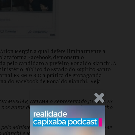
l, Arion Mergár, a qual defere liminarmente a
a plataforma Facebook, demonstra o
a pelo candidato a prefeito, Ronaldo Bianchi. A
 Ministério Público do Estado do Espírito Santo
Jornal ES EM FOCO a prática de Propaganda
ina do Facebook de Ronaldo Bianchi. Veja
.Anúncio
ARION MERGÁR,
INTIMA
o Representado JORNAL ES
 nos autos do processo em epígrafe, cujo trecho
 pelo Ministério Público Eleitoral, no sentido se
Bianchi e Jornal ES em Foco a retirada, do