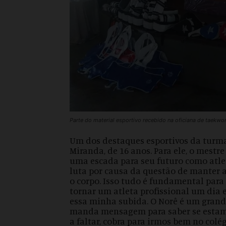
Parte do material esportivo recebido na oficiana de taekwo
Um dos destaques esportivos da turma
Miranda, de 16 anos. Para ele, o mestr
uma escada para seu futuro como atlet
luta por causa da questão de manter a 
o corpo. Isso tudo é fundamental par
tornar um atleta profissional um dia e
essa minha subida. O Norê é um grande
manda mensagem para saber se estamo
a faltar, cobra para irmos bem no col