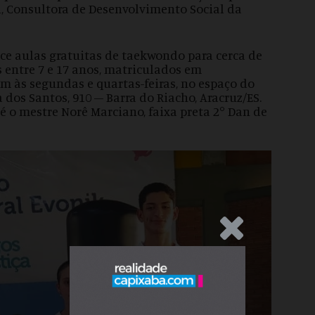
i, Consultora de Desenvolvimento Social da
ece aulas gratuitas de taekwondo para cerca de
s entre 7 e 17 anos, matriculados em
em às segundas e quartas-feiras, no espaço do
a dos Santos, 910 – Barra do Riacho, Aracruz/ES.
 é o mestre Norê Marciano, faixa preta 2° Dan de
.Anúncio