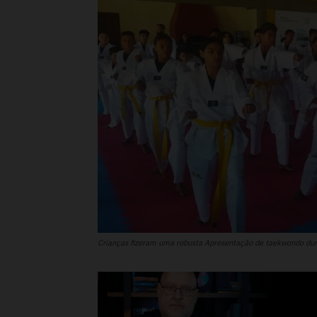
Crianças fizeram uma robusta Apresentação de taekwondo dura