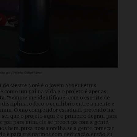
ndo do Projeto Saber Viver
 do Mestre Norê é o jovem Abner Petrus
e é como um pai na vida e o projeto é apenas
a. “Sempre me identifiquei com o esporte de
disciplina, o foco, o equilíbrio entre a mente e
a mim. Como competidor estadual, pretendo me
 sei que o projeto aqui é o primeiro degrau para
 pai para mim, ele se preocupa com a gente,
s bem, puxa nossa orelha se a gente começar
égio e para treinarmos com dedicação, então eu