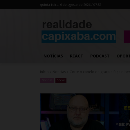
quinta-feira, 6 de agosto de 2026 / 07:52
NOTÍCIAS
REACT
PODCAST
OPOR
Início
Noticias
Corte o cabelo de graça e faça o b
Noticias
Social