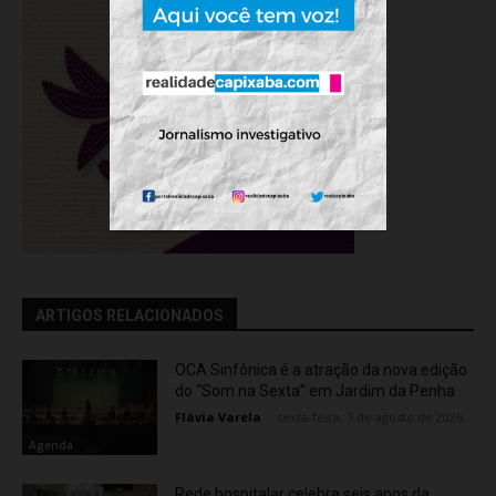
ARTIGOS RELACIONADOS
OCA Sinfônica é a atração da nova edição
do “Som na Sexta” em Jardim da Penha
Flávia Varela
-
sexta-feira, 7 de agosto de 2026
Agenda
Rede hospitalar celebra seis anos da