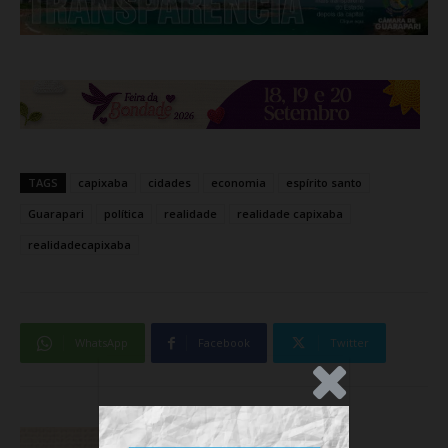
TAGS
capixaba
cidades
economia
espírito santo
Guarapari
política
realidade
realidade capixaba
realidadecapixaba
WhatsApp
Facebook
Twitter
.Anúncio