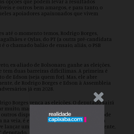
mas opções que podem levar a resultados
áveis e outros bem amargos, e para tanto, o
queles apoiadores apaixonados que vivem
es até o momento temos, Rodrigo Borges,
agalhães e Oylas, do PT (a outra pré-candidata
 é o chamado balão de ensaio, aliás, o PSB
to, ex-aliado de Bolsonaro, ganhe as eleições.
 tem duas barreiras dificílimas. A primeira é
 de Edson (seja quem for). Mas, ele abre
ente, de Rodrigo Borges e Edson à Assembleia
adversários já em 2028.
.Anúncio
igo Borges vença as eleições. O deputado sairá
tar muito, mas muito mesmo para a sua
e outros disputarão as mesmas eleições. E pode
 na veia, é estrategista, persistente e deseja
e lançar uma ou mais candidatos e certamente,
u” deputado.