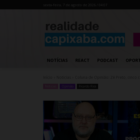
sexta-feira, 7 de agosto de 2026 / 04:07
NOTÍCIAS
REACT
PODCAST
OPOR
Início
Noticias
Coluna de Opinião: Zé Preto, cinco 
Noticias
Opinião
Ricardo Rios