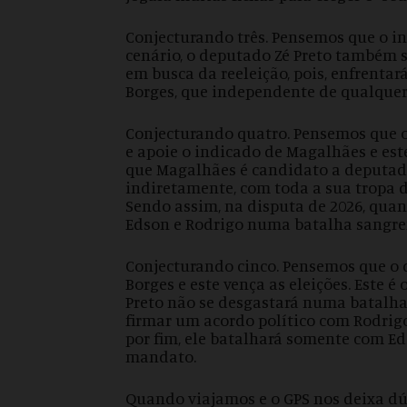
Conjecturando três. Pensemos que o in
cenário, o deputado Zé Preto também s
em busca da reeleição, pois, enfrenta
Borges, que independente de qualquer 
Conjecturando quatro. Pensemos que o
e apoie o indicado de Magalhães e este
que Magalhães é candidato a deputado 
indiretamente, com toda a sua tropa d
Sendo assim, na disputa de 2026, quand
Edson e Rodrigo numa batalha sangren
Conjecturando cinco. Pensemos que o 
Borges e este vença as eleições. Este 
Preto não se desgastará numa batalha
firmar um acordo político com Rodrigo 
por fim, ele batalhará somente com Ed
mandato.
Quando viajamos e o GPS nos deixa d