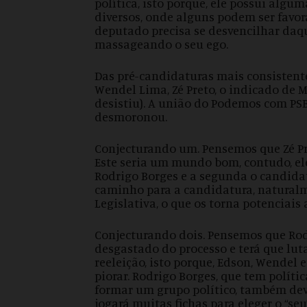
política, isto porque, ele possui algu
diversos, onde alguns podem ser favor
deputado precisa se desvencilhar da
massageando o seu ego.
Das pré-candidaturas mais consistent
Wendel Lima, Zé Preto, o indicado de M
desistiu). A união do Podemos com PSB
desmoronou.
Conjecturando um. Pensemos que Zé Pre
Este seria um mundo bom, contudo, ele
Rodrigo Borges e a segunda o candidato
caminho para a candidatura, naturalm
Legislativa, o que os torna potenciais 
Conjecturando dois. Pensemos que Rodr
desgastado do processo e terá que lu
reeleição, isto porque, Edson, Wendel 
piorar. Rodrigo Borges, que tem política
formar um grupo político, também dev
jogará muitas fichas para eleger o “se