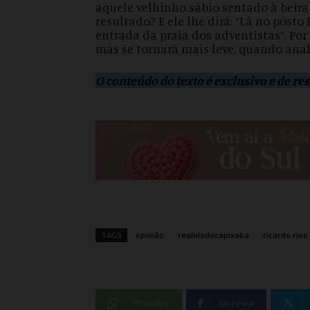
aquele velhinho sábio sentado à bei
resultado? E ele lhe dirá: “Lá no posto
entrada da praia dos adventistas”. Por 
mas se tornará mais leve, quando anal
O conteúdo do texto é exclusivo e de r
TAGS
opinião
realidadecapixaba
ricardo rios
WhatsApp
Facebook