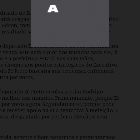
dicado de Edson vença as eleições. Nesse
airá desgastado, e irá para uma batalha terrível
rá Edson, com a máquina municipal e Rodrigo
resultado sairá capitalizado politicamente.
 deputado Zé Preto desista da sua candidatura
 vença. Este será o pior dos mundos para ele, já
e a prefeitura estará nas suas mãos,
e choque nos pontos estratégicos do Executivo.
o Zé Preto buscaria sua reeleição, enfrentará
ta por votos.
deputado Zé Preto resolva apoiar Rodrigo
é o melhor dos mundos. Primeiramente, porque Zé
 por votos agora. Segundamente, porque pode
e receber apoio na sua tentativa à reeleição. E
son, desgastado por perder a eleição e sem
úvida, sempre é bom pararmos e perguntarmos