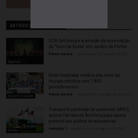
ARTIGOS RELACIONADOS
OCA Sinfônica é a atração da nova edição
do “Som na Sexta” em Jardim da Penha
Flávia Varela
-
sexta-feira, 7 de agosto de 2026
Agenda
Rede hospitalar celebra seis anos da
cirurgia robótica com 1.845
procedimentos
Flávia Varela
-
quinta-feira, 6 de agosto de 2026
Esporte e Saúde
Transporte particular de pacientes: MPES
aciona Câmara de Anchieta para apurar
possível uso político de assessores
redação 1
-
quarta-feira, 5 de agosto de 2026
Direito