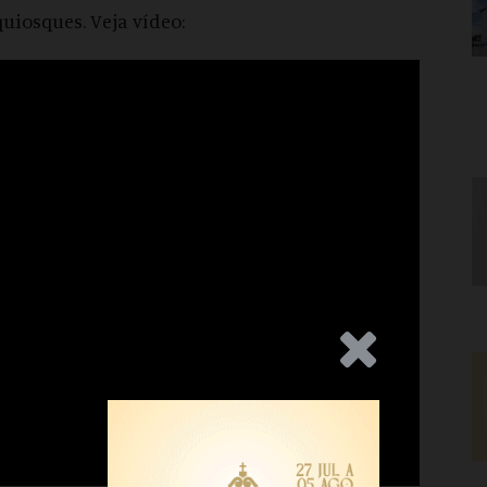
uiosques. Veja vídeo:
.Anúncio