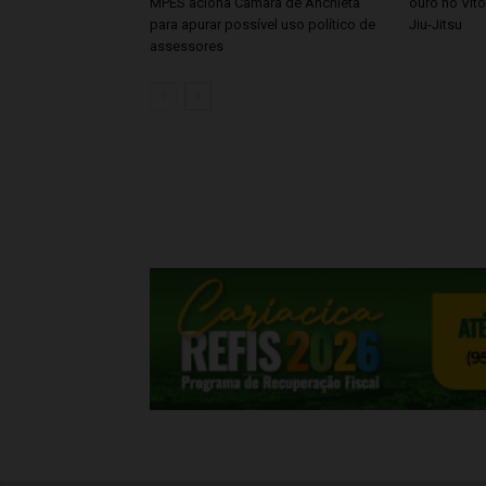
MPES aciona Câmara de Anchieta
ouro no Vitó
para apurar possível uso político de
Jiu-Jitsu
assessores