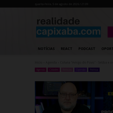
quarta-feira, 5 de agosto de 2026 / 21:09
NOTÍCIAS
REACT
PODCAST
OPOR
Início
Agenda
Coluna "Amigo do Povo" - Setiba e o
Agenda
Cidades
Noticias
Opinião
Política