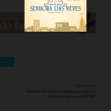
Twitter
Próximo artigo
Reforma do Ginásio Poliesportivo Antônio
Barroso é pauta na SESPORT