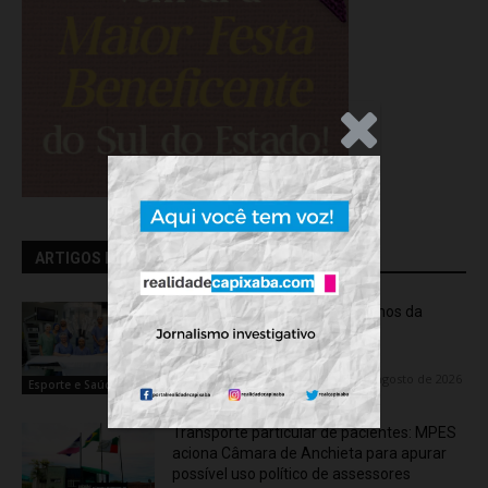
.Anúncio
ARTIGOS RELACIONADOS
Rede hospitalar celebra seis anos da
cirurgia robótica com 1.845
procedimentos
Flávia Varela
-
quinta-feira, 6 de agosto de 2026
Esporte e Saúde
Transporte particular de pacientes: MPES
aciona Câmara de Anchieta para apurar
possível uso político de assessores