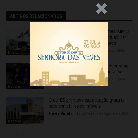
.Anúncio
ARTIGOS RELACIONADOS
Transporte particular de pacientes: MPES
aciona Câmara de Anchieta para apurar
possível uso político de assessores
redação 1
-
quarta-feira, 5 de agosto de 2026
Direito
Atletas de Vila Velha conquistam ouro no
Vitória Internacional Open de Jiu-Jitsu
redação 1
-
quarta-feira, 5 de agosto de 2026
Noticias
Creci-ES promove capacitação gratuita
para corretores de imóveis
Flávia Varela
-
terça-feira, 4 de agosto de 2026
Noticias