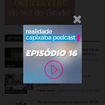
.Anúncio
ARTIGOS RELACIONADOS
OCA Sinfônica é a atração da nova edição
do “Som na Sexta” em Jardim da Penha
Flávia Varela
-
sexta-feira, 7 de agosto de 2026
Agenda
Rede hospitalar celebra seis anos da
cirurgia robótica com 1.845
procedimentos
Flávia Varela
-
quinta-feira, 6 de agosto de 2026
Esporte e Saúde
Transporte particular de pacientes: MPES