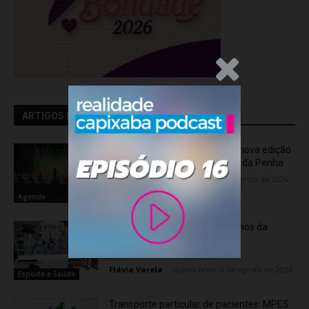
.Anúncio
ARTIGOS RELACIONADOS
OCA Sinfônica é a atração da nova edição
do “Som na Sexta” em Jardim da Penha
Flávia Varela
-
sexta-feira, 7 de agosto de 2026
Agenda
Rede hospitalar celebra seis anos da
cirurgia robótica com 1.845
procedimentos
Flávia Varela
-
quinta-feira, 6 de agosto de 2026
Esporte e Saúde
Transporte particular de pacientes: MPES