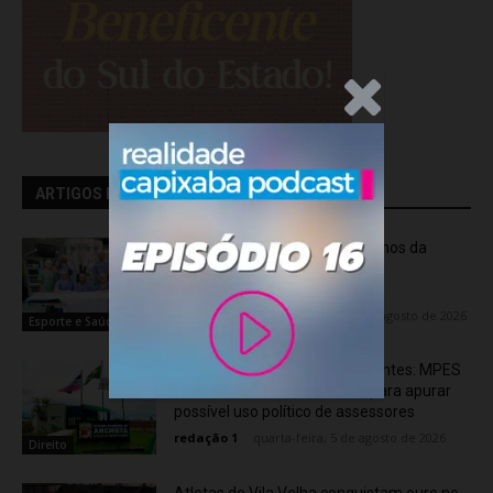
.Anúncio
ARTIGOS RELACIONADOS
Rede hospitalar celebra seis anos da
cirurgia robótica com 1.845
procedimentos
Flávia Varela
-
quinta-feira, 6 de agosto de 2026
Esporte e Saúde
Transporte particular de pacientes: MPES
aciona Câmara de Anchieta para apurar
possível uso político de assessores
redação 1
-
quarta-feira, 5 de agosto de 2026
Direito
Atletas de Vila Velha conquistam ouro no