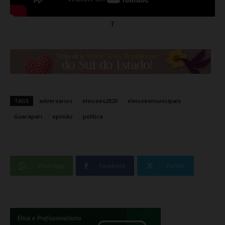
r
TAGS
adversarios
eleicoes2020
eleicoesmunicipais
Guarapari
opinião
política
WhatsApp
Facebook
Twitter