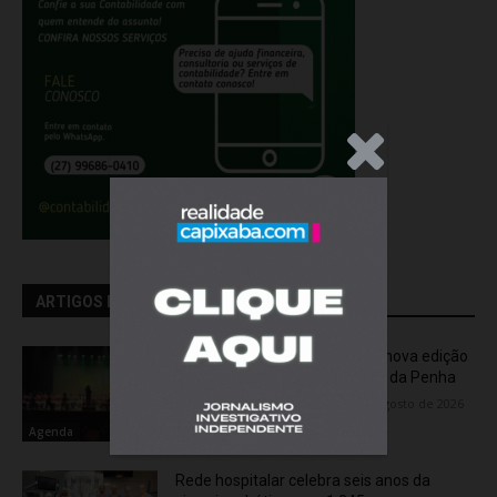
.Anúncio
ARTIGOS RELACIONADOS
OCA Sinfônica é a atração da nova edição
do “Som na Sexta” em Jardim da Penha
Flávia Varela
-
sexta-feira, 7 de agosto de 2026
Agenda
Rede hospitalar celebra seis anos da