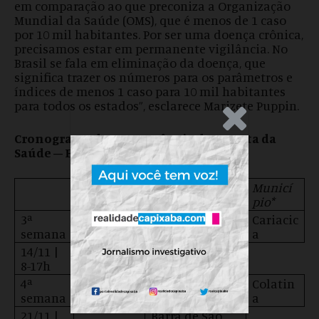
em comparação ao que preconiza a Organização
Mundial da Saúde (OMS), que é menos de 1 caso
por 10 mil habitantes. Por ser uma doença crônica,
precisamos estar em permanente vigilância. No
Brasil se fala em eliminação da doença, que
significa trazer os números para os parâmetros e
índices de menos 1 caso para 10 mil habitantes
para todos os estados”, esclarece Marizete Puppin.
.Anúncio
Cronograma de permanência da Carreta da
Saúde – Hanseníase
Municí
Data/Hora
Região
pio*
3ª
12-13/11 |
Cariacic
Metropolitana
semana
8-17h
a
14/11 |
Metropoli
Vila Velha
8-17h
tana
4ª
19-20/11 |
Colatin
Central
semana
8-14h
a
21/11 |
Barra de São