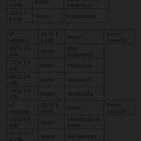
Norte
8-14h
Francisco
22/11 |
Norte
Ecoporanga
8-17h
5ª
25/11 |
Nova
Norte
semana
8-14h
Venécia
26/11 | 8-
Boa
Norte
14h
Esperança
27/11 | 8-
Norte
Pinheiros
14h
28/11 | 8-
Norte
Mucurici
14h
29/11 | 8-
Norte
Montanha
17h
6ª
02/12 |
Pedro
Norte
semana
8-14h
Canário
03/12 | 8-
Conceição da
Norte
14h
Barra
04-05/12 |
Norte
São Mateus
8-17h