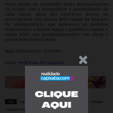
Neste grupo, as atividades serão personalizadas
de acordo com a necessidade e possibilidade de
cada aluno. Além dos exercícios físicos, os
participantes irão passar pelo exame na balança
de bioimpedância, que apresenta as medidas
relacionadas a massa magra e gordura corporal, e
ainda terão um acompanhamento com dicas e
orientações nutricionais.
Mais informações: 3354 5843
.Anúncio
Fonte:
Prefeitura de Cariacica
TAGS
capixaba
Cariacica
Esporte
HÁ VAGAS
realidade
realidade capixaba
realidadecapixaba