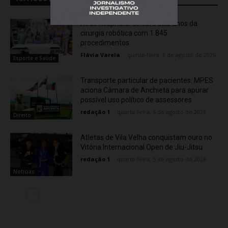
Rede hospitalar celebra seis anos da
cirurgia robótica com 1.845
procedimentos
Flávia Varela
-
quinta-feira, 6 de agosto de 2026
Esporte e Saúde
Transporte particular de pacientes: MPES
aciona Câmara de Anchieta para apurar
possível uso político de assessores
redação 1
-
quarta-feira, 5 de agosto de 2026
Direito
Atletas de Vila Velha conquistam ouro no
Vitória Internacional Open de Jiu-Jitsu
redação 1
-
quarta-feira, 5 de agosto de 2026
Noticias