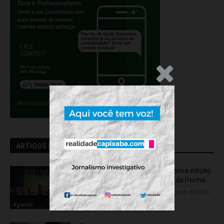
.Anúncio
ARTIGOS RELACIONADOS
OCA Sinfônica é a atração da nova edição
do “Som na Sexta” em Jardim da Penha
Flávia Varela
-
sexta-feira, 7 de agosto de 2026
Agenda