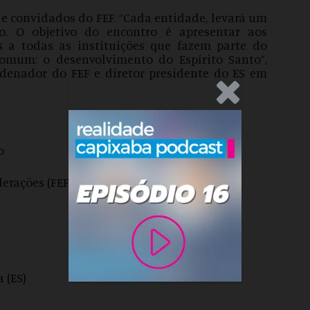
s e convidados do FEF. “Cada entidade, levará um
o. O objetivo do encontro é apresentar aos
s a todas as instituições que fazem parte do
omum: o desenvolvimento do Espírito Santo”,
rdenador do FEF e diretor presidente do ES em
.Anúncio
o
erações (FEF)
a (ES)