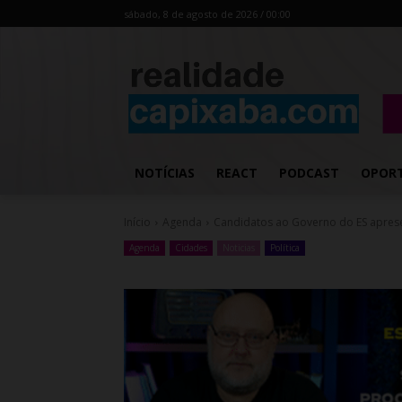
sábado, 8 de agosto de 2026 / 00:00
NOTÍCIAS
REACT
PODCAST
OPOR
Início
Agenda
Candidatos ao Governo do ES aprese
Agenda
Cidades
Noticias
Política