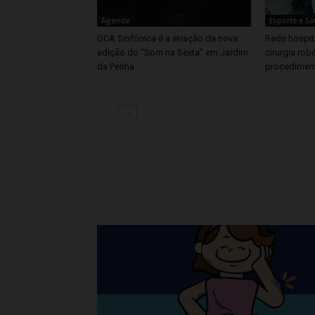
Agenda
Esporte e S
OCA Sinfônica é a atração da nova
Rede hospita
edição do “Som na Sexta” em Jardim
cirurgia rob
da Penha
procedimen