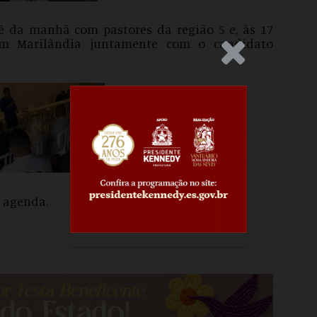
é da manhã com pastores da região 5 e, às 17
im Marilândia juntamente com o candidato
.Anúncio
 agenda.