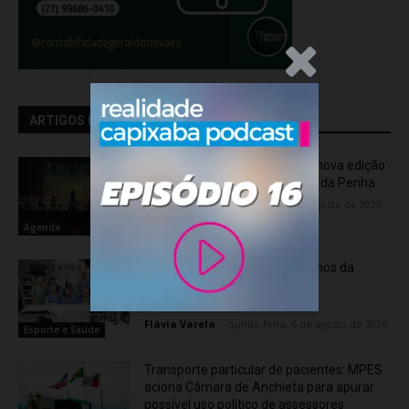
.Anúncio
ARTIGOS RELACIONADOS
OCA Sinfônica é a atração da nova edição
do “Som na Sexta” em Jardim da Penha
Flávia Varela
-
sexta-feira, 7 de agosto de 2026
Agenda
Rede hospitalar celebra seis anos da
cirurgia robótica com 1.845
procedimentos
Flávia Varela
-
quinta-feira, 6 de agosto de 2026
Esporte e Saúde
Transporte particular de pacientes: MPES
aciona Câmara de Anchieta para apurar
possível uso político de assessores