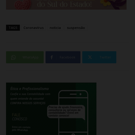
TAGS
Coronavírus
noticia
suspensão
WhatsApp
Facebook
Twitter