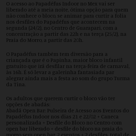
O acesso ao Papadéfus Indoor no Mex vai ser
liberado até a meia noite, ótima opção para quem
não conhece o bloco, se animar para curtir a folia
nos desfiles do Papadéfus que acontecem na
segunda (24/2), no Centro de Guarapari, com a
concentração a partir das 22h e na terça (25/2), na
Praia do Morro, a partir das 20h.
O Papadéfus também tem diversão para a
criançada que é o Papinha, maior bloco infantil
gratuito que irá desfilar na terça-feira de carnaval,
às 16h. É só levar a galerinha fantasiada par
alegrar ainda mais a festa ao som do grupo Turma
da Tina.
Os adultos que querem curtir o bloco vão ter
opções de abadás:
Abadá Open Bar: Pulseira de Acesso aos Eventos do
Papadéfus Indoor nos dias 21 e 22/02 + Caneca
personalizada + Desfile do Bloco no Centro com
open bar liberado + desfile do bloco na praia do
morro sem open bar. 2 eventos + 2 desfiles, total de