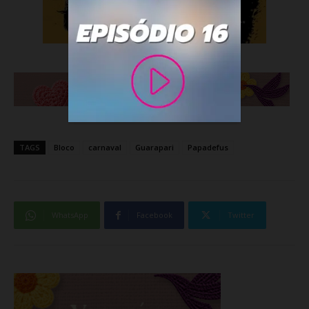
TAGS
Bloco
carnaval
Guarapari
Papadefus
WhatsApp
Facebook
Twitter