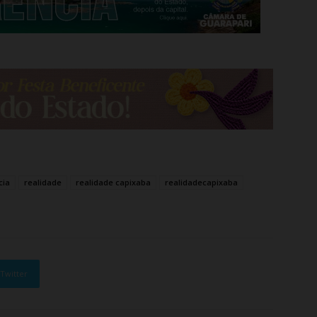
cia
realidade
realidade capixaba
realidadecapixaba
Twitter