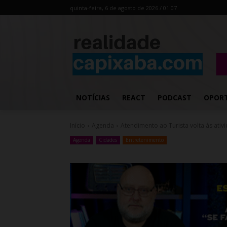
quinta-feira, 6 de agosto de 2026 / 01:07
NOTÍCIAS
REACT
PODCAST
OPOR
Início
Agenda
Atendimento ao Turista volta às ati
Agenda
Cidades
Entretenimento