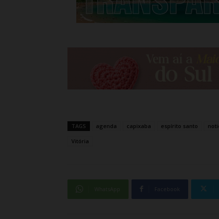
TAGS
agenda
capixaba
espírito santo
noti
Vitória
WhatsApp
Facebook