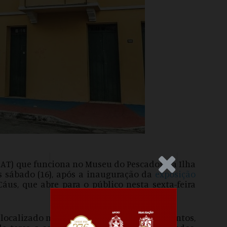
CAT
) que funciona no Museu do Pescador, na Ilha
.Anúncio
s sábado (16), após a inauguração da
exposição
Cáus, que abre para o público nesta sexta-feira
localizado na rua Felicidade Correa dos Santos,