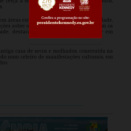
de terça a sexta, das 13 às 17 horas, e sábados,
s.
 em áreas estratégicas para o turismo da cidade,
ões sobre os atrativos turísticos e orientam os
dade, destacando as belezas da capital, e em
ntiga casa de secos e molhados, construída na
ado num celeiro de manifestações culturais, em
dro.
____________________________________