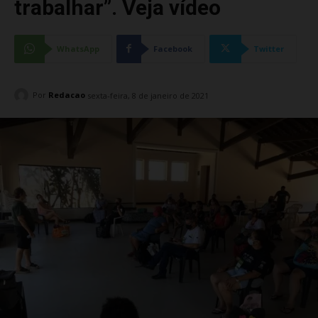
trabalhar”. Veja vídeo
WhatsApp
Facebook
Twitter
Por
Redacao
sexta-feira, 8 de janeiro de 2021