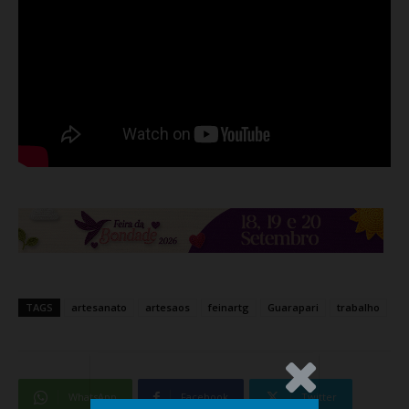
TAGS
artesanato
artesaos
feinartg
Guarapari
trabalho
.Anúncio
WhatsApp
Facebook
Twitter