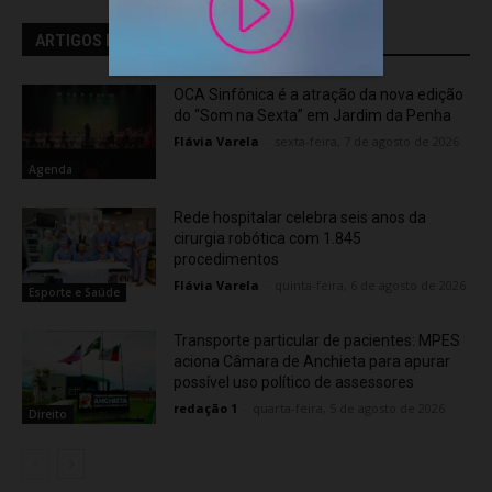
ARTIGOS RELACIONADOS
OCA Sinfônica é a atração da nova edição
do “Som na Sexta” em Jardim da Penha
Flávia Varela
-
sexta-feira, 7 de agosto de 2026
Agenda
Rede hospitalar celebra seis anos da
cirurgia robótica com 1.845
procedimentos
Flávia Varela
-
quinta-feira, 6 de agosto de 2026
Esporte e Saúde
Transporte particular de pacientes: MPES
aciona Câmara de Anchieta para apurar
possível uso político de assessores
redação 1
-
quarta-feira, 5 de agosto de 2026
Direito