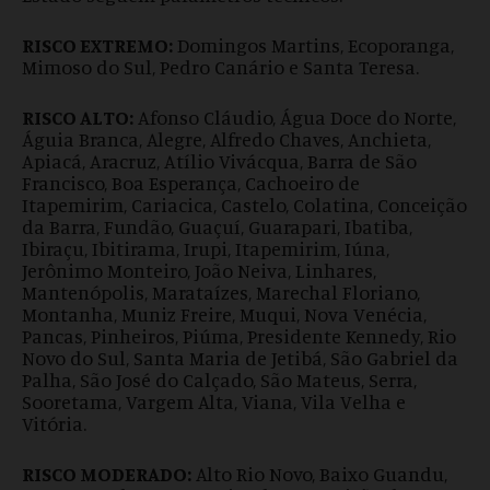
RISCO EXTREMO:
Domingos Martins, Ecoporanga,
Mimoso do Sul, Pedro Canário e Santa Teresa.
RISCO ALTO:
Afonso Cláudio, Água Doce do Norte,
Águia Branca, Alegre, Alfredo Chaves, Anchieta,
Apiacá, Aracruz, Atílio Vivácqua, Barra de São
Francisco, Boa Esperança, Cachoeiro de
Itapemirim, Cariacica, Castelo, Colatina, Conceição
da Barra, Fundão, Guaçuí, Guarapari, Ibatiba,
Ibiraçu, Ibitirama, Irupi, Itapemirim, Iúna,
Jerônimo Monteiro, João Neiva, Linhares,
Mantenópolis, Marataízes, Marechal Floriano,
Montanha, Muniz Freire, Muqui, Nova Venécia,
Pancas, Pinheiros, Piúma, Presidente Kennedy, Rio
Novo do Sul, Santa Maria de Jetibá, São Gabriel da
Palha, São José do Calçado, São Mateus, Serra,
Sooretama, Vargem Alta, Viana, Vila Velha e
Vitória.
RISCO MODERADO:
Alto Rio Novo, Baixo Guandu,