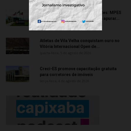
Transporte particular de pacientes: MPES
aciona Câmara de Anchieta para apurar...
quarta-feira, 5 de agosto de 2026
Atletas de Vila Velha conquistam ouro no
Vitória Internacional Open de...
quarta-feira, 5 de agosto de 2026
Creci-ES promove capacitação gratuita
para corretores de imóveis
terça-feira, 4 de agosto de 2026