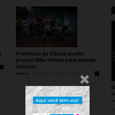
S
Prefeitura de Vitória amplia
projeto Bike Vitória para atender
crianças
0
Redacao
-
segunda-feira, 7 de agosto de 2017
0
.Anúncio
O
n
Fl
A 