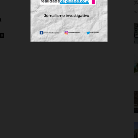
(I
pa
a
0