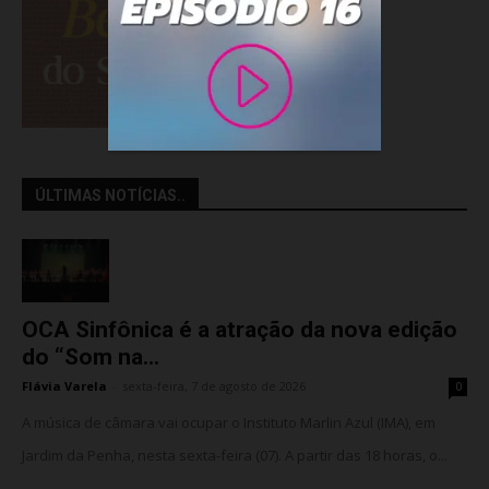
ÚLTIMAS NOTÍCIAS..
OCA Sinfônica é a atração da nova edição
do “Som na...
Flávia Varela
-
sexta-feira, 7 de agosto de 2026
0
A música de câmara vai ocupar o Instituto Marlin Azul (IMA), em
Jardim da Penha, nesta sexta-feira (07). A partir das 18 horas, o...