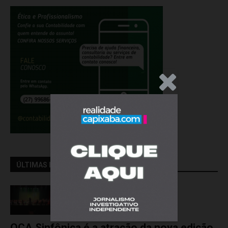
.Anúncio
ÚLTIMAS NOTÍCIAS..
OCA Sinfônica é a atração da nova edição