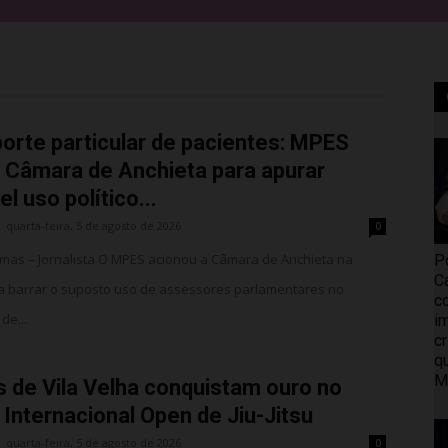
orte particular de pacientes: MPES
 Câmara de Anchieta para apurar
l uso político...
-
quarta-feira, 5 de agosto de 2026
0
imas – Jornalista O MPES acionou a Câmara de Anchieta na
P
C
ra barrar o suposto uso de assessores parlamentares no
c
de...
i
c
q
M
s de Vila Velha conquistam ouro no
a Internacional Open de Jiu-Jitsu
-
quarta-feira, 5 de agosto de 2026
0