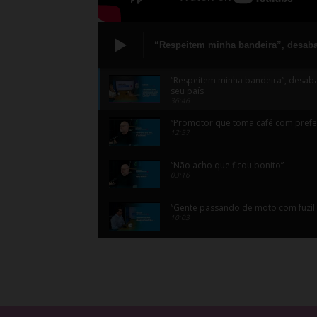
“Respeitem minha bandeira”, desabaf
seu país
“Respeitem minha bandeira”, desaba
seu país
36:46
“Promotor que toma café com prefei
12:57
“Não acho que ficou bonito”
03:16
“Gente passando de moto com fuzil
10:03
“Na maioria das vezes, eu não con
01:29
Realidade Capixaba Podcast #27: P
no ECA...
01:02:52