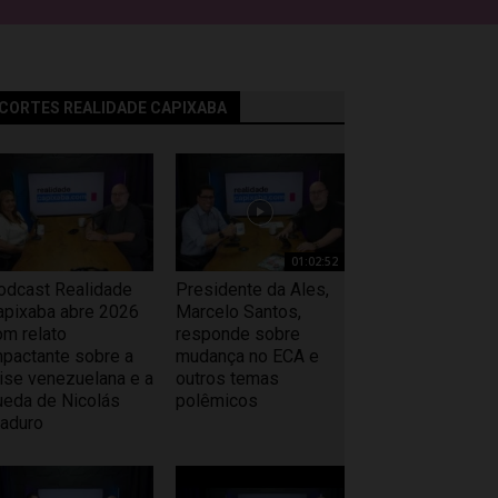
CORTES REALIDADE CAPIXABA
01:02:52
odcast Realidade
Presidente da Ales,
apixaba abre 2026
Marcelo Santos,
om relato
responde sobre
mpactante sobre a
mudança no ECA e
rise venezuelana e a
outros temas
ueda de Nicolás
polêmicos
aduro