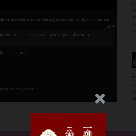
O 
20
h
a venezuelana sobre estrangeiros que politizam crise em
da
36:46
Un
fa venezuelana sobre estrangeiros que politizam crise em
o 
to está errado”
re
O
 nas ruas capixabas…”
so
.Anúncio
el
T
cordo com a opinião de um colega meu…”
residente da Ales, Marcelo Santos, responde sobre mudança