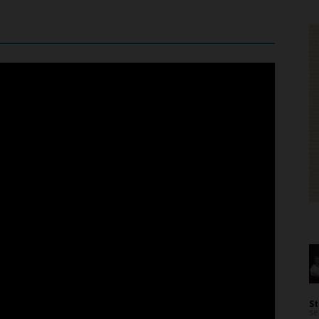
St
se