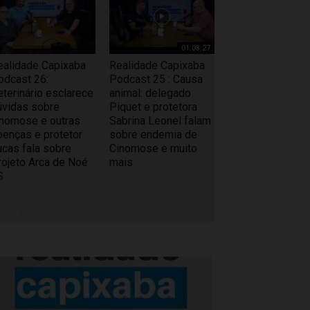
01:08:27
ealidade Capixaba
Realidade Capixaba
odcast 26:
Podcast 25 : Causa
eterinário esclarece
animal: delegado
úvidas sobre
Piquet e protetora
inomose e outras
Sabrina Leonel falam
oenças e protetor
sobre endemia de
ucas fala sobre
Cinomose e muito
rojeto Arca de Noé
mais
S