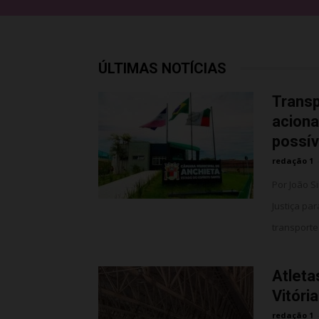
ÚLTIMAS NOTÍCIAS
Transp
aciona
possíve
redação 1
Por João S
Justiça pa
transporte 
Atleta
Vitóri
redação 1