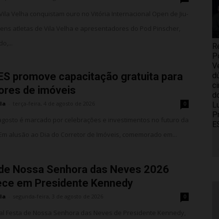
 Vila Velha conquistam ouro no Vitória Internacional Open de Jiu-
ovens atletas de Vila Velha e apresentadores do Pod Pinscher,
o,...
R
P
V
ES promove capacitação gratuita para
d
c
ores de imóveis
d
la
-
terça-feira, 4 de agosto de 2026
L
0
P
gosto é marcado por celebrações e investimentos no futuro da
E
 Em alusão ao Dia do Corretor de Imóveis, comemorado em...
 de Nossa Senhora das Neves 2026
ece em Presidente Kennedy
la
-
segunda-feira, 3 de agosto de 2026
0
nal Festa de Nossa Senhora das Neves de Presidente Kennedy,