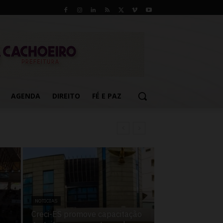
AGENDA
DIREITO
FÉ E PAZ
ossível uso político de
NOTICIAS
Creci-ES promove capacitação