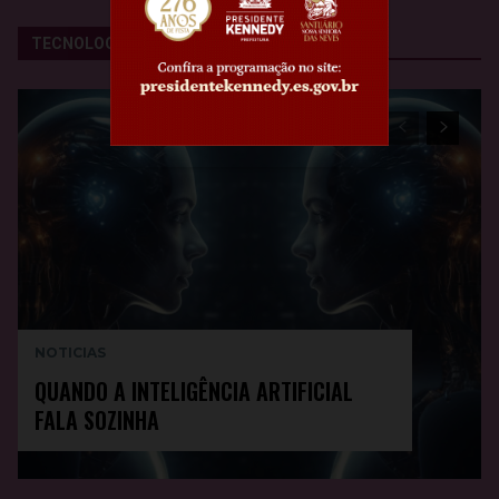
es da Prefeitura de Guarapari em defesa dos animais
TECNOLOGIA E EMPREENDEDORISMO
ele aconteça de novo", diz jornalista Marcelo Paranhos ao...
 que está sendo feito para proteger outras cidades do ES?
as sobre cinomose Médico-veterinário esclarece dúvidas
NOTICIAS
QUANDO A INTELIGÊNCIA ARTIFICIAL
FALA SOZINHA