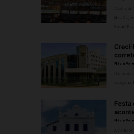
Atletas de
Jitsu Os j
Rafael Prad
Creci-
corret
Flávia Vare
O mês de a
categoria.
Festa
acont
Flávia Vare
A tradicio