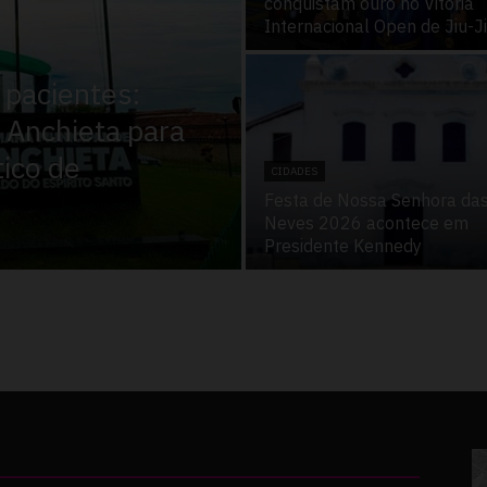
conquistam ouro no Vitória
Internacional Open de Jiu-J
 pacientes:
Anchieta para
tico de
CIDADES
Festa de Nossa Senhora da
Neves 2026 acontece em
Presidente Kennedy