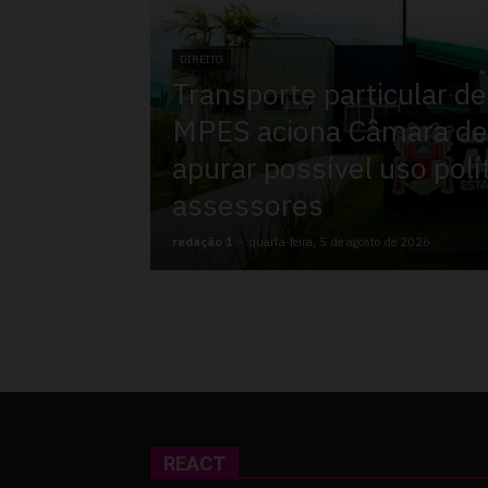
DIREITO
Transporte particular de
MPES aciona Câmara de 
apurar possível uso polí
assessores
redação 1
-
quarta-feira, 5 de agosto de 2026
REACT