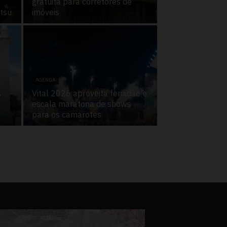
gratuita para corretores de
itsu
imóveis
AGENDA
s
Vital 2026 aproveita feriadão e
escala maratona de shows
para os camarotes