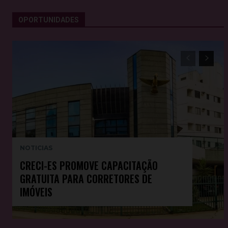
Deputada e procuradora cobram açõ
OPORTUNIDADES
01:39
"Mascarar o erro é possibilitar que 
02:39
Cinomose em Muqui acende alerta: o
05:11
Médico-veterinário esclarece dúvid
sobre ...
02:55
NOTICIAS
CRECI-ES PROMOVE CAPACITAÇÃO
GRATUITA PARA CORRETORES DE
IMÓVEIS